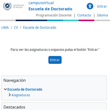
Saltar al contenido principal
campusvirtual
Entrar
Escuela de Doctorado
Programación Docente
Contacta
Idioma
UMA
CV
Escuela de Doctorado
Para ver las asignaturas o espacios pulsa el botón "Entrar"
Entrar
Bloques
Omitir Navegación
Navegación
Escuela de Doctorado
Asignaturas
Omitir Destacados
Destacados